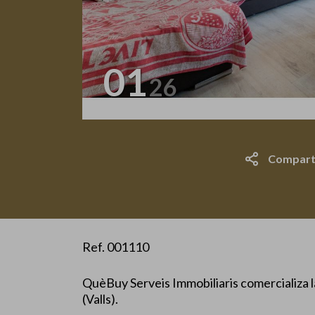
01
26
Compart
Ref. 001110
QuèBuy Serveis Immobiliaris comercializa 
(Valls).