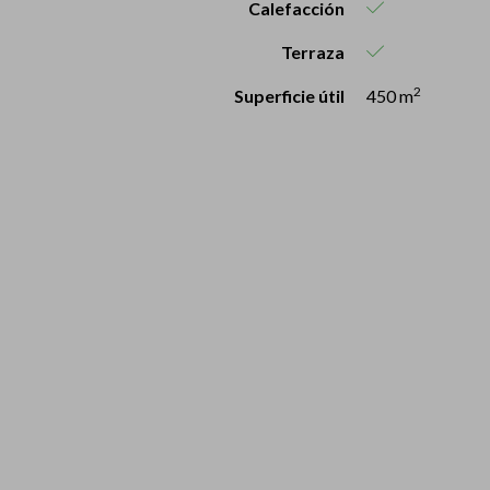
Calefacción
Terraza
2
Superficie útil
450 m