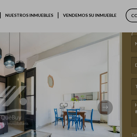
NUESTROS INMUEBLES
VENDEMOS SU INMUEBLE
C
Pi
C
2
Next
Te