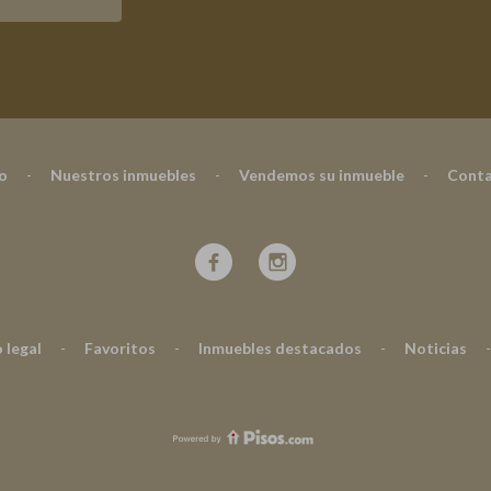
io
-
Nuestros inmuebles
-
Vendemos su inmueble
-
Conta
 legal
-
Favoritos
-
Inmuebles destacados
-
Noticias
-